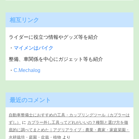
相互リンク
ライダーに役立つ情報やグッズ等を紹介
・
マイメンはバイク
整備、車関係を中心にガジェット等も紹介
・
C.Mechalog
最近のコメント
自動車整備士におすすめの工具・カップリングツール（カプラーは
ずし）
に
カプラー外し工具ってどれがいいの？種類と選び方を徹
底的に調べてまとめた｜アグリアライブ：農業・農家・家庭菜園・
水耕栽培・庭園・盆栽・植物
より