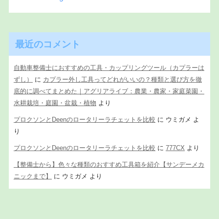
最近のコメント
自動車整備士におすすめの工具・カップリングツール（カプラーは
ずし）
に
カプラー外し工具ってどれがいいの？種類と選び方を徹
底的に調べてまとめた｜アグリアライブ：農業・農家・家庭菜園・
水耕栽培・庭園・盆栽・植物
より
プロクソンとDeenのロータリーラチェットを比較
に
ウミガメ
よ
り
プロクソンとDeenのロータリーラチェットを比較
に
777CX
より
【整備士から】色々な種類のおすすめ工具箱を紹介【サンデーメカ
ニックまで】
に
ウミガメ
より