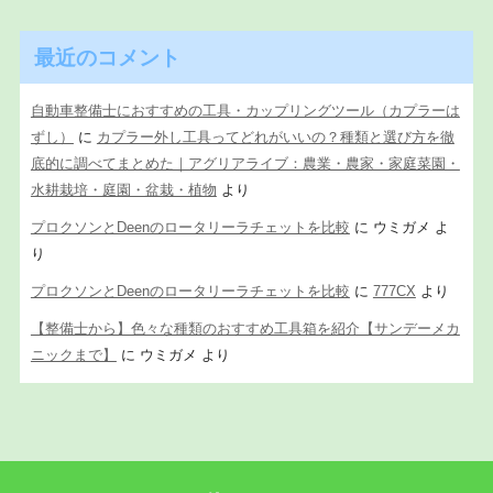
最近のコメント
自動車整備士におすすめの工具・カップリングツール（カプラーは
ずし）
に
カプラー外し工具ってどれがいいの？種類と選び方を徹
底的に調べてまとめた｜アグリアライブ：農業・農家・家庭菜園・
水耕栽培・庭園・盆栽・植物
より
プロクソンとDeenのロータリーラチェットを比較
に
ウミガメ
よ
り
プロクソンとDeenのロータリーラチェットを比較
に
777CX
より
【整備士から】色々な種類のおすすめ工具箱を紹介【サンデーメカ
ニックまで】
に
ウミガメ
より