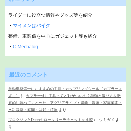
ライダーに役立つ情報やグッズ等を紹介
・
マイメンはバイク
整備、車関係を中心にガジェット等も紹介
・
C.Mechalog
最近のコメント
自動車整備士におすすめの工具・カップリングツール（カプラーは
ずし）
に
カプラー外し工具ってどれがいいの？種類と選び方を徹
底的に調べてまとめた｜アグリアライブ：農業・農家・家庭菜園・
水耕栽培・庭園・盆栽・植物
より
プロクソンとDeenのロータリーラチェットを比較
に
ウミガメ
よ
り