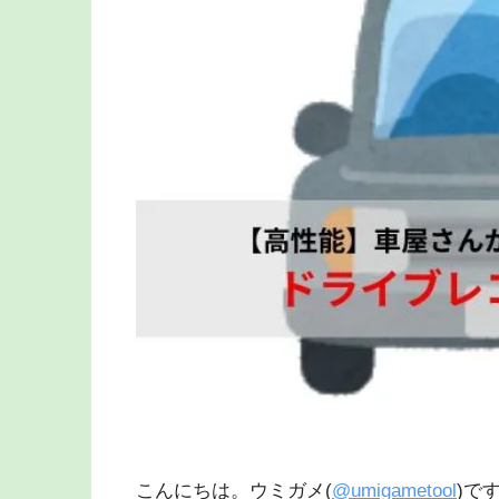
こんにちは。ウミガメ(
@umigametool
)で