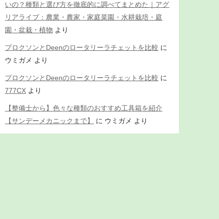
いの？種類と選び方を徹底的に調べてまとめた｜アグ
リアライブ：農業・農家・家庭菜園・水耕栽培・庭
園・盆栽・植物
より
プロクソンとDeenのロータリーラチェットを比較
に
ウミガメ
より
プロクソンとDeenのロータリーラチェットを比較
に
777CX
より
【整備士から】色々な種類のおすすめ工具箱を紹介
【サンデーメカニックまで】
に
ウミガメ
より