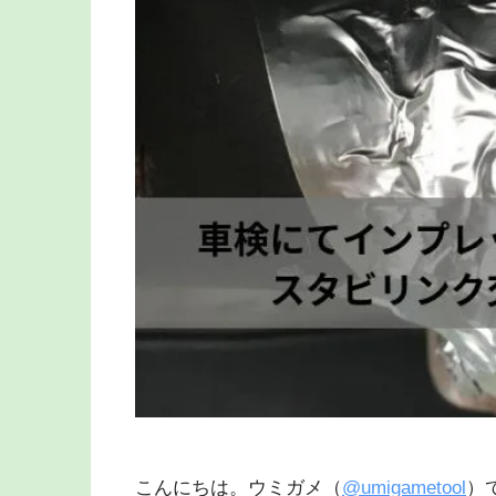
こんにちは。ウミガメ（
@umigametool
）