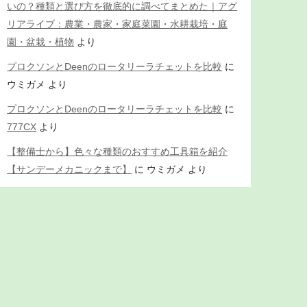
いの？種類と選び方を徹底的に調べてまとめた｜アグ
リアライブ：農業・農家・家庭菜園・水耕栽培・庭
園・盆栽・植物
より
プロクソンとDeenのロータリーラチェットを比較
に
ウミガメ
より
プロクソンとDeenのロータリーラチェットを比較
に
777CX
より
【整備士から】色々な種類のおすすめ工具箱を紹介
【サンデーメカニックまで】
に
ウミガメ
より