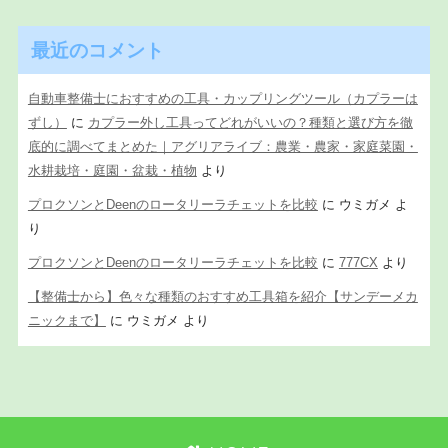
最近のコメント
自動車整備士におすすめの工具・カップリングツール（カプラーは
ずし）
に
カプラー外し工具ってどれがいいの？種類と選び方を徹
底的に調べてまとめた｜アグリアライブ：農業・農家・家庭菜園・
水耕栽培・庭園・盆栽・植物
より
プロクソンとDeenのロータリーラチェットを比較
に
ウミガメ
よ
り
プロクソンとDeenのロータリーラチェットを比較
に
777CX
より
【整備士から】色々な種類のおすすめ工具箱を紹介【サンデーメカ
ニックまで】
に
ウミガメ
より