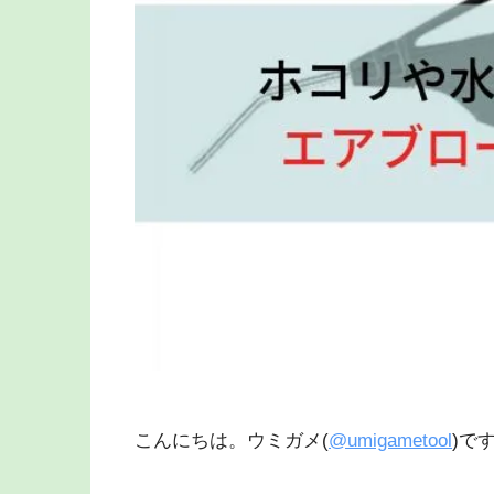
こんにちは。ウミガメ(
@umigametool
)で