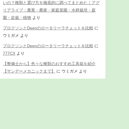
いの？種類と選び方を徹底的に調べてまとめた｜アグ
リアライブ：農業・農家・家庭菜園・水耕栽培・庭
園・盆栽・植物
より
プロクソンとDeenのロータリーラチェットを比較
に
ウミガメ
より
プロクソンとDeenのロータリーラチェットを比較
に
777CX
より
【整備士から】色々な種類のおすすめ工具箱を紹介
【サンデーメカニックまで】
に
ウミガメ
より