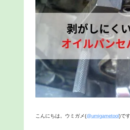
こんにちは。ウミガメ(
@umigametool
)で