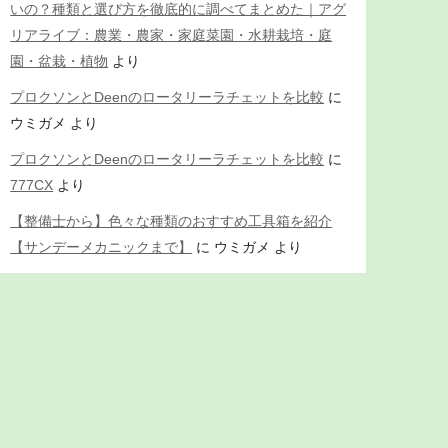
いの？種類と選び方を徹底的に調べてまとめた｜アグ
リアライブ：農業・農家・家庭菜園・水耕栽培・庭
園・盆栽・植物
より
プロクソンとDeenのロータリーラチェットを比較
に
ウミガメ
より
プロクソンとDeenのロータリーラチェットを比較
に
777CX
より
【整備士から】色々な種類のおすすめ工具箱を紹介
【サンデーメカニックまで】
に
ウミガメ
より