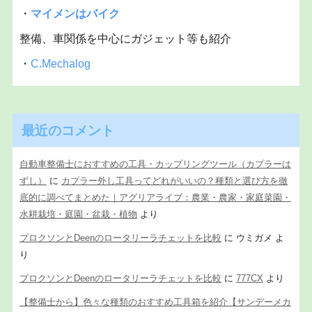
・
マイメンはバイク
整備、車関係を中心にガジェット等も紹介
・
C.Mechalog
最近のコメント
自動車整備士におすすめの工具・カップリングツール（カプラーは
ずし）
に
カプラー外し工具ってどれがいいの？種類と選び方を徹
底的に調べてまとめた｜アグリアライブ：農業・農家・家庭菜園・
水耕栽培・庭園・盆栽・植物
より
プロクソンとDeenのロータリーラチェットを比較
に
ウミガメ
よ
り
プロクソンとDeenのロータリーラチェットを比較
に
777CX
より
【整備士から】色々な種類のおすすめ工具箱を紹介【サンデーメカ