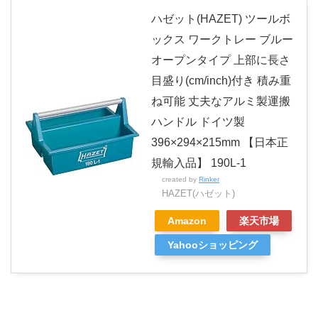
ハゼット(HAZET) ツールボ
ックス ワークトレー ブルー
オープンタイプ 上部に長さ
目盛り(cm/inch)付き 積み重
ね可能 丈夫なアルミ製運搬
ハンドル ドイツ製
396×294×215mm 【日本正
規輸入品】 190L-1
created by
Rinker
HAZET(ハゼット)
Amazon
楽天市場
Yahooショッピング