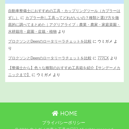
自動車整備士におすすめの工具・カップリングツール（カプラーは
ずし）
に
カプラー外し工具ってどれがいいの？種類と選び方を徹
底的に調べてまとめた｜アグリアライブ：農業・農家・家庭菜園・
水耕栽培・庭園・盆栽・植物
より
プロクソンとDeenのロータリーラチェットを比較
に
ウミガメ
よ
り
プロクソンとDeenのロータリーラチェットを比較
に
777CX
より
【整備士から】色々な種類のおすすめ工具箱を紹介【サンデーメカ
ニックまで】
に
ウミガメ
より
HOME
プライバシーポリシー