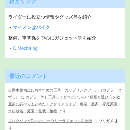
相互リンク
ライダーに役立つ情報やグッズ等を紹介
・
マイメンはバイク
整備、車関係を中心にガジェット等も紹介
・
C.Mechalog
最近のコメント
自動車整備士におすすめの工具・カップリングツール（カプラーは
ずし）
に
カプラー外し工具ってどれがいいの？種類と選び方を徹
底的に調べてまとめた｜アグリアライブ：農業・農家・家庭菜園・
水耕栽培・庭園・盆栽・植物
より
プロクソンとDeenのロータリーラチェットを比較
に
ウミガメ
よ
り