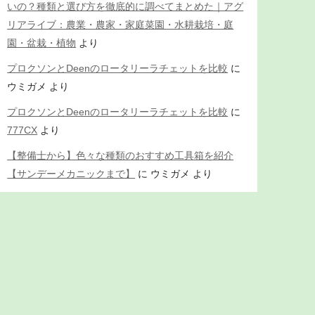
いの？種類と選び方を徹底的に調べてまとめた｜アグ
リアライブ：農業・農家・家庭菜園・水耕栽培・庭
園・盆栽・植物
より
プロクソンとDeenのロータリーラチェットを比較
に
ウミガメ
より
プロクソンとDeenのロータリーラチェットを比較
に
777CX
より
【整備士から】色々な種類のおすすめ工具箱を紹介
【サンデーメカニックまで】
に
ウミガメ
より