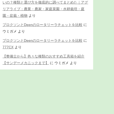
いの？種類と選び方を徹底的に調べてまとめた｜アグ
リアライブ：農業・農家・家庭菜園・水耕栽培・庭
園・盆栽・植物
より
プロクソンとDeenのロータリーラチェットを比較
に
ウミガメ
より
プロクソンとDeenのロータリーラチェットを比較
に
777CX
より
【整備士から】色々な種類のおすすめ工具箱を紹介
【サンデーメカニックまで】
に
ウミガメ
より