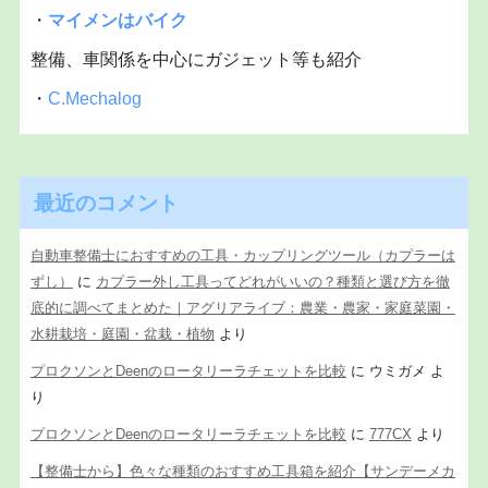
・
マイメンはバイク
整備、車関係を中心にガジェット等も紹介
・
C.Mechalog
最近のコメント
自動車整備士におすすめの工具・カップリングツール（カプラーは
ずし）
に
カプラー外し工具ってどれがいいの？種類と選び方を徹
底的に調べてまとめた｜アグリアライブ：農業・農家・家庭菜園・
水耕栽培・庭園・盆栽・植物
より
プロクソンとDeenのロータリーラチェットを比較
に
ウミガメ
よ
り
プロクソンとDeenのロータリーラチェットを比較
に
777CX
より
【整備士から】色々な種類のおすすめ工具箱を紹介【サンデーメカ