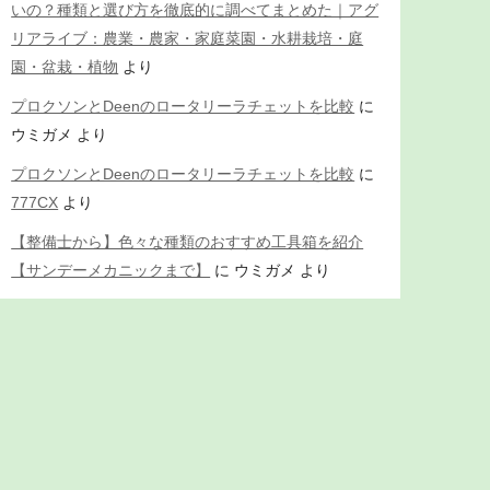
いの？種類と選び方を徹底的に調べてまとめた｜アグ
リアライブ：農業・農家・家庭菜園・水耕栽培・庭
園・盆栽・植物
より
プロクソンとDeenのロータリーラチェットを比較
に
ウミガメ
より
プロクソンとDeenのロータリーラチェットを比較
に
777CX
より
【整備士から】色々な種類のおすすめ工具箱を紹介
【サンデーメカニックまで】
に
ウミガメ
より