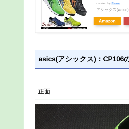
created by
Rinker
アシックス(asics)
Amazon
asics(アシックス)：CP10
正面