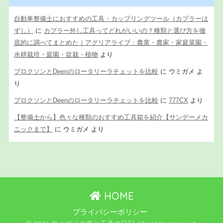
自動車整備士におすすめの工具・カップリングツール（カプラーは
ずし）
に
カプラー外し工具ってどれがいいの？種類と選び方を徹
底的に調べてまとめた｜アグリアライブ：農業・農家・家庭菜園・
水耕栽培・庭園・盆栽・植物
より
プロクソンとDeenのロータリーラチェットを比較
に
ウミガメ
よ
り
プロクソンとDeenのロータリーラチェットを比較
に
777CX
より
【整備士から】色々な種類のおすすめ工具箱を紹介【サンデーメカ
ニックまで】
に
ウミガメ
より
HOME
プライバシーポリシー