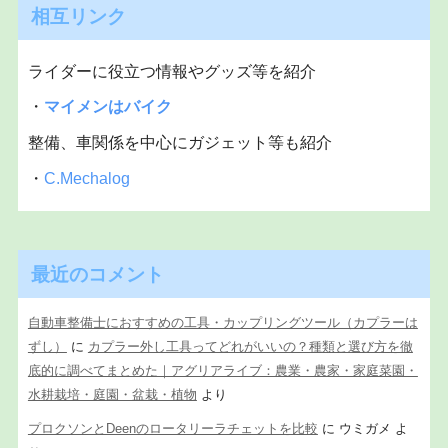
相互リンク
ライダーに役立つ情報やグッズ等を紹介
・
マイメンはバイク
整備、車関係を中心にガジェット等も紹介
・
C.Mechalog
最近のコメント
自動車整備士におすすめの工具・カップリングツール（カプラーは
ずし）
に
カプラー外し工具ってどれがいいの？種類と選び方を徹
底的に調べてまとめた｜アグリアライブ：農業・農家・家庭菜園・
水耕栽培・庭園・盆栽・植物
より
プロクソンとDeenのロータリーラチェットを比較
に
ウミガメ
よ