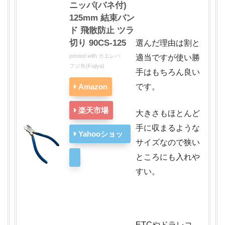
ニッパ(バネ付)
125mm 結束バン
ド 飛散防止 ツラ
切り 90CS-125
選んだ理由は割と
posted with
カエレバ
適当ですが使い勝
フジ矢(Fujiya)
手はもちろん良い
Amazon
です。
楽天市場
大きさもほとんど
手に収まるような
Yahooショッ
サイズなので狭い
ピング
ところにも入れや
すい。
ETCやドラレコ、