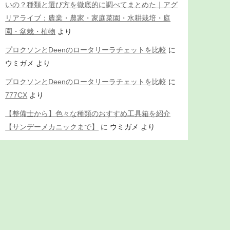
いの？種類と選び方を徹底的に調べてまとめた｜アグ
リアライブ：農業・農家・家庭菜園・水耕栽培・庭
園・盆栽・植物
より
プロクソンとDeenのロータリーラチェットを比較
に
ウミガメ
より
プロクソンとDeenのロータリーラチェットを比較
に
777CX
より
【整備士から】色々な種類のおすすめ工具箱を紹介
【サンデーメカニックまで】
に
ウミガメ
より