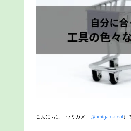
こんにちは。ウミガメ（
@umigametool
）