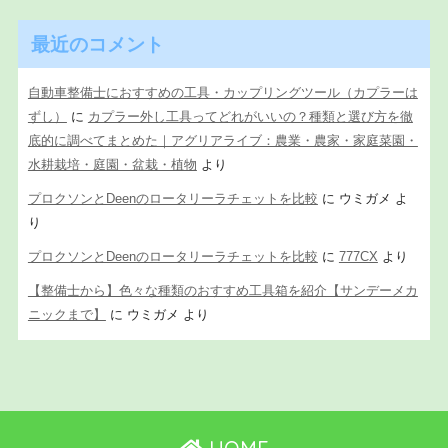
最近のコメント
自動車整備士におすすめの工具・カップリングツール（カプラーは
ずし）
に
カプラー外し工具ってどれがいいの？種類と選び方を徹
底的に調べてまとめた｜アグリアライブ：農業・農家・家庭菜園・
水耕栽培・庭園・盆栽・植物
より
プロクソンとDeenのロータリーラチェットを比較
に
ウミガメ
よ
り
プロクソンとDeenのロータリーラチェットを比較
に
777CX
より
【整備士から】色々な種類のおすすめ工具箱を紹介【サンデーメカ
ニックまで】
に
ウミガメ
より