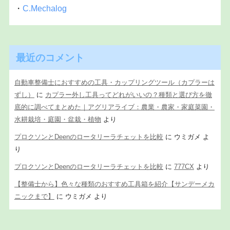
・
C.Mechalog
最近のコメント
自動車整備士におすすめの工具・カップリングツール（カプラーは
ずし）
に
カプラー外し工具ってどれがいいの？種類と選び方を徹
底的に調べてまとめた｜アグリアライブ：農業・農家・家庭菜園・
水耕栽培・庭園・盆栽・植物
より
プロクソンとDeenのロータリーラチェットを比較
に
ウミガメ
よ
り
プロクソンとDeenのロータリーラチェットを比較
に
777CX
より
【整備士から】色々な種類のおすすめ工具箱を紹介【サンデーメカ
ニックまで】
に
ウミガメ
より