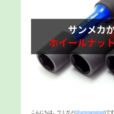
こんにちは。ウミガメ(
@umigametool
)で