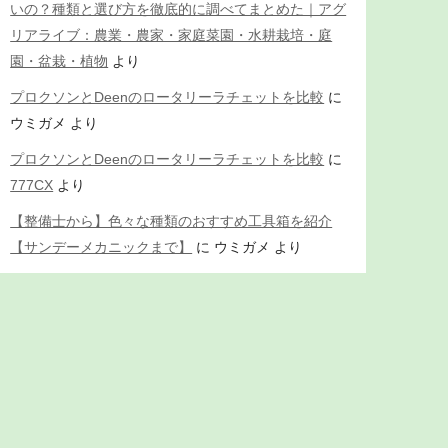
いの？種類と選び方を徹底的に調べてまとめた｜アグ
リアライブ：農業・農家・家庭菜園・水耕栽培・庭
園・盆栽・植物
より
プロクソンとDeenのロータリーラチェットを比較
に
ウミガメ
より
プロクソンとDeenのロータリーラチェットを比較
に
777CX
より
【整備士から】色々な種類のおすすめ工具箱を紹介
【サンデーメカニックまで】
に
ウミガメ
より