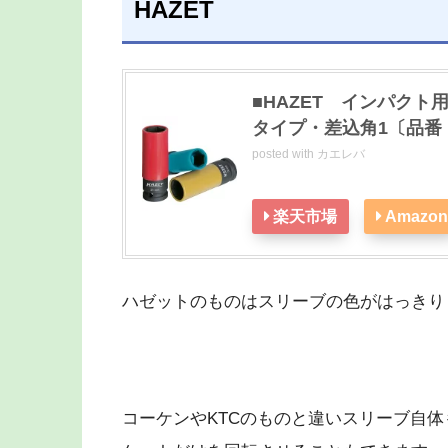
HAZET
■HAZET インパクト
タイプ・差込角1〔品番：903
posted with
カエレバ
楽天市場
Amazon
ハゼットのものはスリーブの色がはっきり
コーケンやKTCのものと違いスリーブ自