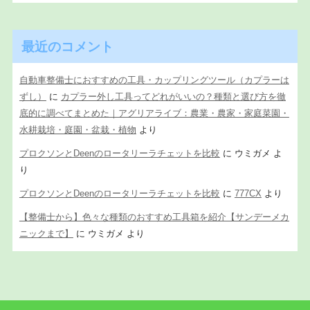
最近のコメント
自動車整備士におすすめの工具・カップリングツール（カプラーは
ずし）
に
カプラー外し工具ってどれがいいの？種類と選び方を徹
底的に調べてまとめた｜アグリアライブ：農業・農家・家庭菜園・
水耕栽培・庭園・盆栽・植物
より
プロクソンとDeenのロータリーラチェットを比較
に
ウミガメ
よ
り
プロクソンとDeenのロータリーラチェットを比較
に
777CX
より
【整備士から】色々な種類のおすすめ工具箱を紹介【サンデーメカ
ニックまで】
に
ウミガメ
より