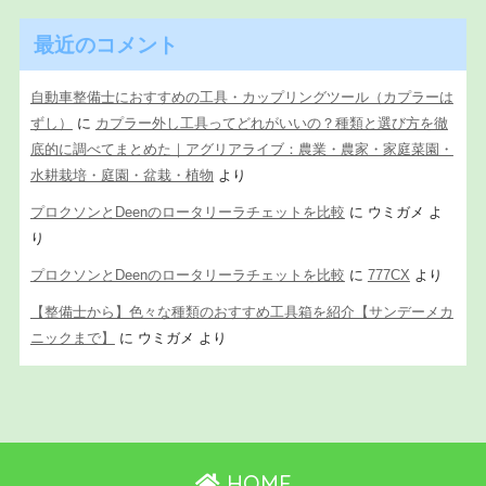
最近のコメント
自動車整備士におすすめの工具・カップリングツール（カプラーは
ずし）
に
カプラー外し工具ってどれがいいの？種類と選び方を徹
底的に調べてまとめた｜アグリアライブ：農業・農家・家庭菜園・
水耕栽培・庭園・盆栽・植物
より
プロクソンとDeenのロータリーラチェットを比較
に
ウミガメ
よ
り
プロクソンとDeenのロータリーラチェットを比較
に
777CX
より
【整備士から】色々な種類のおすすめ工具箱を紹介【サンデーメカ
ニックまで】
に
ウミガメ
より
HOME