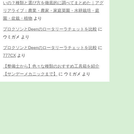
いの？種類と選び方を徹底的に調べてまとめた｜アグ
リアライブ：農業・農家・家庭菜園・水耕栽培・庭
園・盆栽・植物
より
プロクソンとDeenのロータリーラチェットを比較
に
ウミガメ
より
プロクソンとDeenのロータリーラチェットを比較
に
777CX
より
【整備士から】色々な種類のおすすめ工具箱を紹介
【サンデーメカニックまで】
に
ウミガメ
より