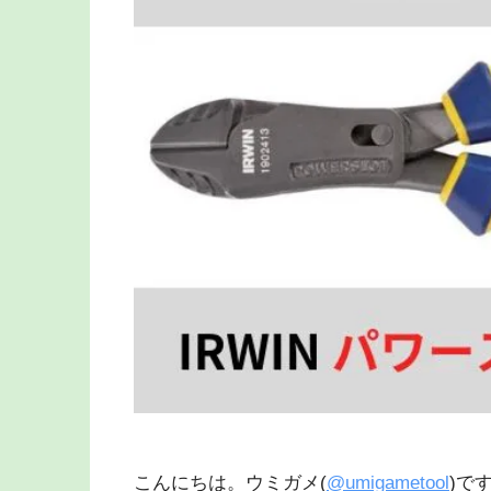
こんにちは。ウミガメ(
@umigametool
)で